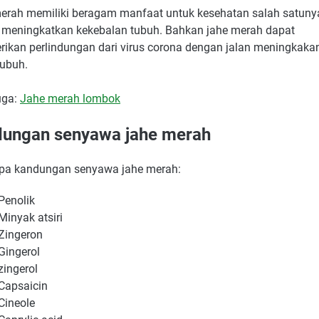
erah memiliki beragam manfaat untuk kesehatan salah satuny
 meningkatkan kekebalan tubuh. Bahkan jahe merah dapat
ikan perlindungan dari virus corona dengan jalan meningkaka
tubuh.
uga:
Jahe merah lombok
ungan senyawa jahe merah
pa kandungan senyawa jahe merah:
Penolik
Minyak atsiri
Zingeron
Gingerol
zingerol
Capsaicin
Cineole