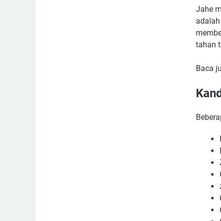
Jahe m
adalah
member
tahan 
Baca j
Kand
Bebera