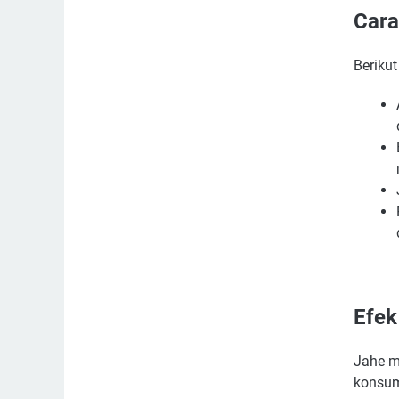
Cara
Beriku
Efek
Jahe m
konsum