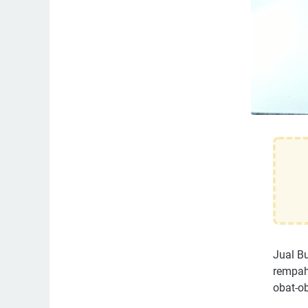
Jual B
rempah
obat-o