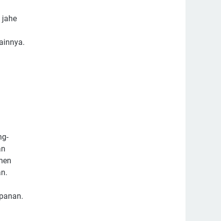
 jahe
ainnya.
ng-
an
men
n.
mpanan.