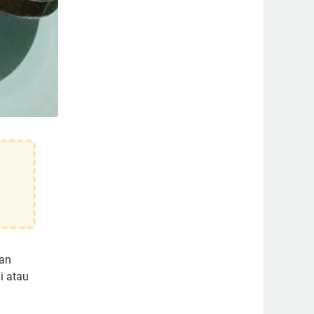
man
i atau