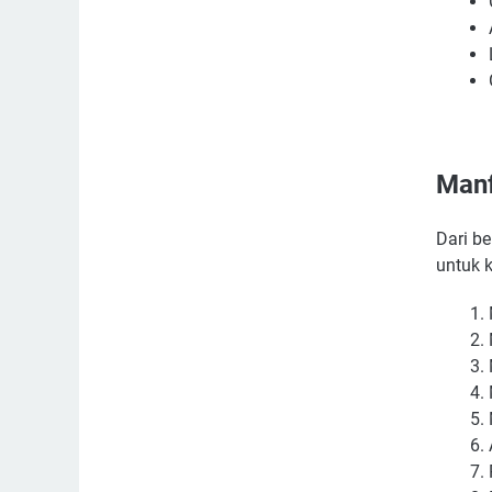
Manf
Dari b
untuk 