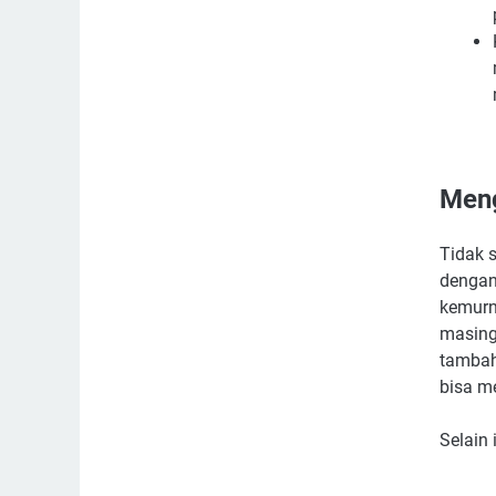
Meng
Tidak 
dengan
kemurn
masing
tambah
bisa m
Selain