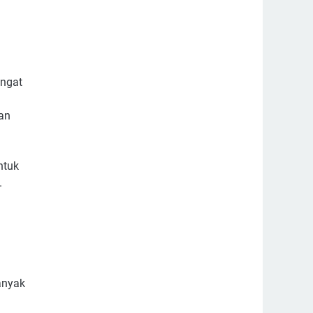
angat
an
ntuk
.
anyak