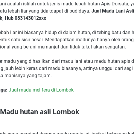
ni adalah istilah untuk jenis madu lebah hutan Apis Dorsata, y
atu lebah liar yang tidakdapat di budidaya.
Jual Madu Lani Asli
k, Hub 083143012xxx
ebah liar ini biasanya hidup di dalam hutan, di tebing batu dan
tuk satu sisir besar. Mendapatkan madunya hanya oleh orang
sional yang berani memanjat dan tidak takut akan sengatan.
er madu yang dihasilkan dari madu lani atau madu hutan apis 
ng jauh lebih keras dari madu biasanya, artinya unggul dari seg
sa manisnya yang tajam.
uga:
Jual madu melifera di Lombok
 Madu hutan asli Lombok
nda yang berminat dengan madu manis ini, berikut beberapa ke