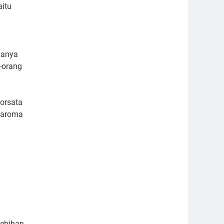
aitu
 hanya
-orang
dorsata
i aroma
lebihan