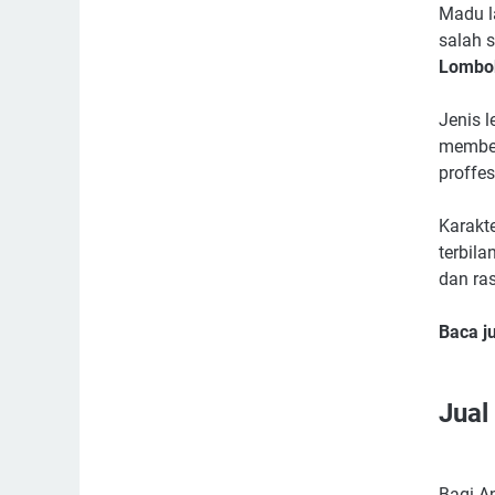
Madu la
salah s
Lombo
Jenis l
memben
proffe
Karakt
terbila
dan ra
Baca j
Jual
Bagi A