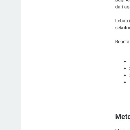
dari ag
Lebah 
sekoto
Bebera
Meto