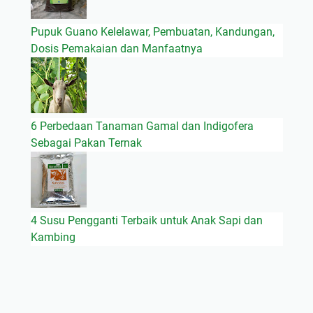
M
u
Pupuk Guano Kelelawar, Pembuatan, Kandungan,
r
Dosis Pemakaian dan Manfaatnya
a
h
D
a
e
6 Perbedaan Tanaman Gamal dan Indigofera
r
Sebagai Pakan Ternak
a
h
L
o
4 Susu Pengganti Terbaik untuk Anak Sapi dan
m
Kambing
b
o
k
S
u