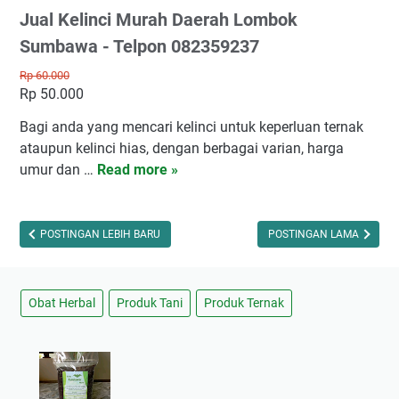
Jual Kelinci Murah Daerah Lombok
Sumbawa - Telpon 082359237
Rp 60.000
Rp 50.000
Bagi anda yang mencari kelinci untuk keperluan ternak
ataupun kelinci hias, dengan berbagai varian, harga
umur dan …
Read more »
J
u
a
l
POSTINGAN LEBIH BARU
POSTINGAN LAMA
K
e
l
Obat Herbal
Produk Tani
Produk Ternak
i
n
c
i