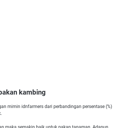
 pakan kambing
gan mimin idnfarmers dari perbandingan persentase (%)
.
akan maka semakin baik untuk pakan tanaman. Adapun