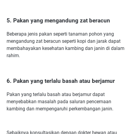
5. Pakan yang mengandung zat beracun
Beberapa jenis pakan seperti tanaman pohon yang
mengandung zat beracun seperti kopi dan jarak dapat
membahayakan kesehatan kambing dan janin di dalam
rahim.
6. Pakan yang terlalu basah atau berjamur
Pakan yang terlalu basah atau berjamur dapat
menyebabkan masalah pada saluran pencernaan
kambing dan mempengaruhi perkembangan janin.
Sebaiknya konsultasikan dengan dokter hewan atau