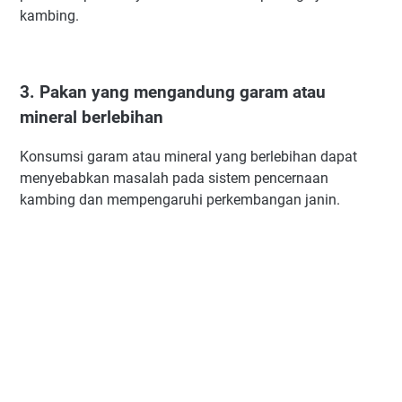
kambing.
3. Pakan yang mengandung garam atau
mineral berlebihan
Konsumsi garam atau mineral yang berlebihan dapat
menyebabkan masalah pada sistem pencernaan
kambing dan mempengaruhi perkembangan janin.