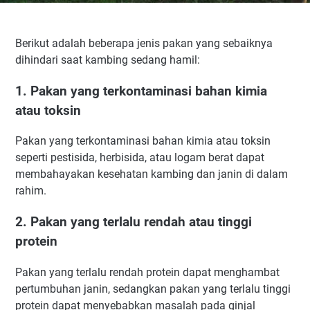
Berikut adalah beberapa jenis pakan yang sebaiknya
dihindari saat kambing sedang hamil:
1. Pakan yang terkontaminasi bahan kimia
atau toksin
Pakan yang terkontaminasi bahan kimia atau toksin
seperti pestisida, herbisida, atau logam berat dapat
membahayakan kesehatan kambing dan janin di dalam
rahim.
2. Pakan yang terlalu rendah atau tinggi
protein
Pakan yang terlalu rendah protein dapat menghambat
pertumbuhan janin, sedangkan pakan yang terlalu tinggi
protein dapat menyebabkan masalah pada ginjal