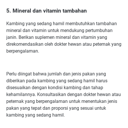
5. Mineral dan vitamin tambahan
Kambing yang sedang hamil membutuhkan tambahan
mineral dan vitamin untuk mendukung pertumbuhan
janin. Berikan suplemen mineral dan vitamin yang
direkomendasikan oleh dokter hewan atau peternak yang
berpengalaman.
Perlu diingat bahwa jumlah dan jenis pakan yang
diberikan pada kambing yang sedang hamil harus
disesuaikan dengan kondisi kambing dan tahap
kehamilannya. Konsultasikan dengan dokter hewan atau
peternak yang berpengalaman untuk menentukan jenis
pakan yang tepat dan proporsi yang sesuai untuk
kambing yang sedang hamil.