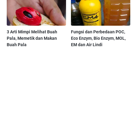
3 Arti Mimpi Melihat Buah
Fungsi dan Perbedaan POC,
Pala, Memetik dan Makan
Eco Enzym, Bio Enzym, MOL,
Buah Pala
EM dan Air Lindi