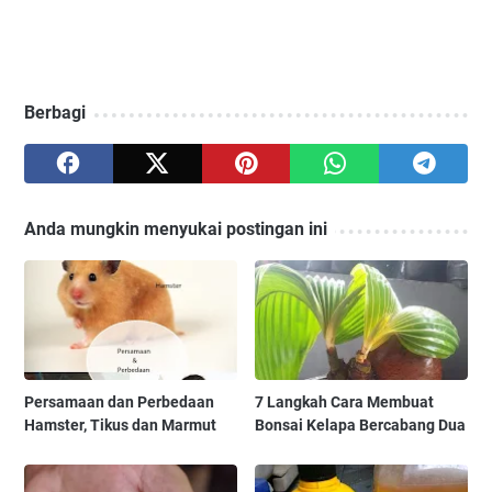
Berbagi
Anda mungkin menyukai postingan ini
Persamaan dan Perbedaan
7 Langkah Cara Membuat
Hamster, Tikus dan Marmut
Bonsai Kelapa Bercabang Dua