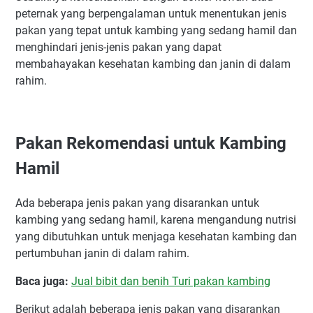
peternak yang berpengalaman untuk menentukan jenis
pakan yang tepat untuk kambing yang sedang hamil dan
menghindari jenis-jenis pakan yang dapat
membahayakan kesehatan kambing dan janin di dalam
rahim.
Pakan Rekomendasi untuk Kambing
Hamil
Ada beberapa jenis pakan yang disarankan untuk
kambing yang sedang hamil, karena mengandung nutrisi
yang dibutuhkan untuk menjaga kesehatan kambing dan
pertumbuhan janin di dalam rahim.
Baca juga:
Jual bibit dan benih Turi pakan kambing
Berikut adalah beberapa jenis pakan yang disarankan