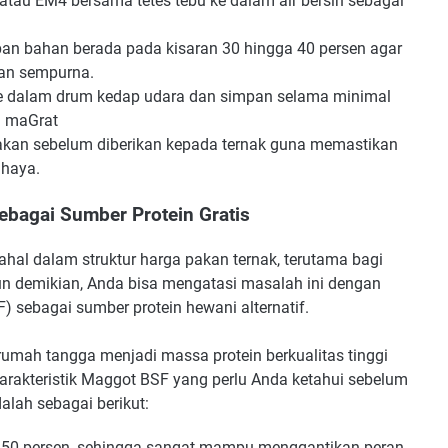
 atau EM4 bersama tetes tebu ke dalam air bersih sebagai
pan bahan berada pada kisaran 30 hingga 40 persen agar
gan sempurna.
e dalam drum kedap udara dan simpan selama minimal
m maGrat
 pakan sebelum diberikan kepada ternak guna memastikan
ahaya.
bagai Sumber Protein Gratis
hal dalam struktur harga pakan ternak, terutama bagi
n demikian, Anda bisa mengatasi masalah ini dengan
 sebagai sumber protein hewani alternatif.
mah tangga menjadi massa protein berkualitas tinggi
Karakteristik Maggot BSF yang perlu Anda ketahui sebelum
alah sebagai berikut:
 50 persen, sehingga sangat mampu menggantikan peran