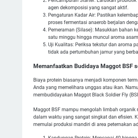
Pencampuran Starter: Larutkan probiotik
agen dekomposisi yang sangat aktif.
Pengaturan Kadar Air: Pastikan kelemba
proses fermentasi anaerob berjalan den
Pemeraman (Silase): Masukkan bahan k
satu minggu hingga muncul aroma asa
Uji Kualitas: Periksa tekstur dan aroma
tidak ada pertumbuhan jamur yang berb
Memanfaatkan Budidaya Maggot BSF se
Biaya protein biasanya menjadi komponen terma
Anda yang memelihara unggas atau ikan. Namu
membudidayakan Maggot Black Soldier Fly (BSF)
Maggot BSF mampu mengolah limbah organik ru
dalam waktu yang sangat singkat dan efisien. 
memulai produksi mandiri di area peternakan ad
Kandungan Protein: Mencapai 40 hingga