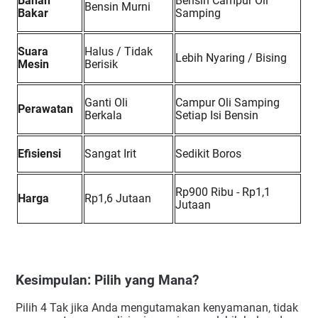
Bahan
Bensin Campur Oli
Bensin Murni
Bakar
Samping
Suara
Halus / Tidak
Lebih Nyaring / Bising
Mesin
Berisik
Ganti Oli
Campur Oli Samping
Perawatan
Berkala
Setiap Isi Bensin
Efisiensi
Sangat Irit
Sedikit Boros
Rp900 Ribu - Rp1,1
Harga
Rp1,6 Jutaan
Jutaan
Kesimpulan: Pilih yang Mana?
Pilih 4 Tak jika Anda mengutamakan kenyamanan, tidak