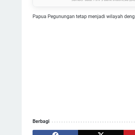
DI Yogyakarta
Rp 49.200
Papua Pegunungan tetap menjadi wilayah dengan
Jawa Timur
Rp 47.800
Banten
Rp 55.400
Bali
Rp 52.300
Nusa Tenggara Barat
Rp 46.500
Nusa Tenggara Timur
Rp 55.800
Kalimantan Barat
Rp 54.200
Kalimantan Tengah
Rp 56.500
Berbagi
Kalimantan Selatan
Rp 53.400