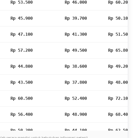
Rp 53.500
Rp 46.000
Rp 60.200
▲
Rp 45.900
Rp 39.700
Rp 50.100
▲
Rp 47.100
Rp 41.300
Rp 51.500
▲
Rp 57.200
Rp 49.500
Rp 65.800
▲
Rp 44.800
Rp 38.600
Rp 49.200
▲
Rp 43.500
Rp 37.800
Rp 48.000
▲
Rp 60.500
Rp 52.400
Rp 72.100
▲
Rp 56.400
Rp 48.900
Rp 68.400
▲
Rp 50.200
Rp 44.100
Rp 62.500
▲
lah secara mandiri untuk kebutuhan informasi petani).