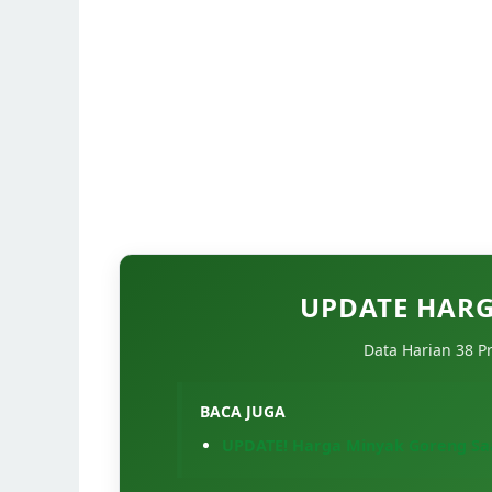
UPDATE HARG
Data Harian 38 Pr
BACA JUGA
UPDATE! Harga Minyak Goreng Saa