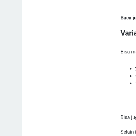
Baca j
Vari
Bisa m
Bisa j
Selain 