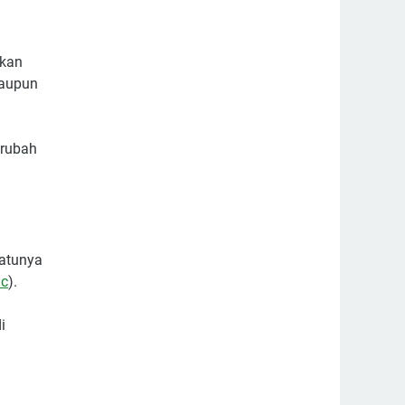
ikan
taupun
erubah
satunya
ic
).
i