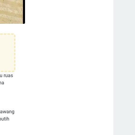
u ruas
na
 bawang
putih