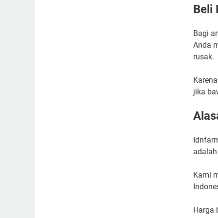
Beli
Bagi a
Anda m
rusak.
Karena
jika ba
Alas
Idnfar
adalah
Kami m
Indone
Harga 