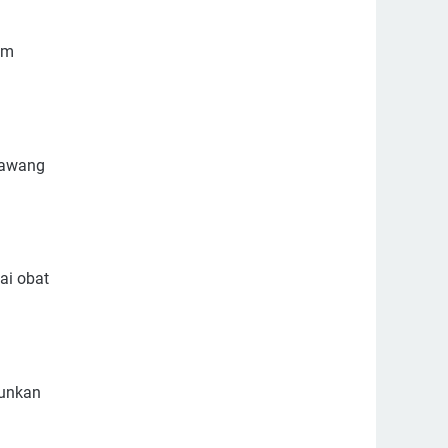
am
bawang
ai obat
runkan