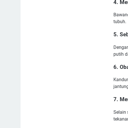
4. Me
Bawang
tubuh.
5. Se
Dengan
putih 
6. Ob
Kandun
jantun
7. Me
Selain
tekanan