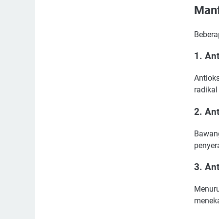
Manf
Bebera
1. An
Antiok
radika
2. An
Bawang
penyer
3. Ant
Menuru
meneka