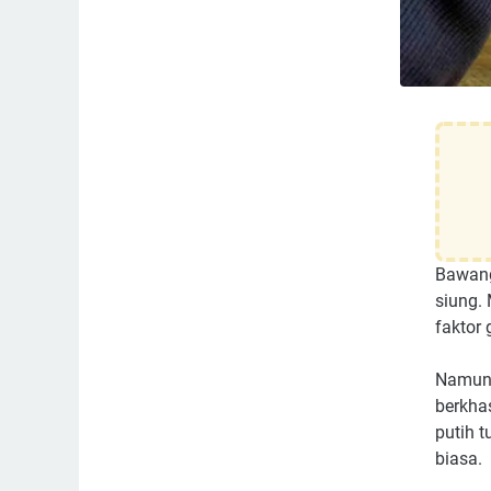
Bawang
siung. 
faktor
Namun s
berkha
putih t
biasa.